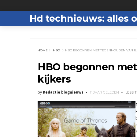
Hd technieuws: alles o
HOME
HBO
HBO BEGONNEN MET TEGENHOUDEN VAN IL
HBO begonnen met 
kijkers
by
Redactie blognieuws
11 JAAR GELEDEN
LESS 