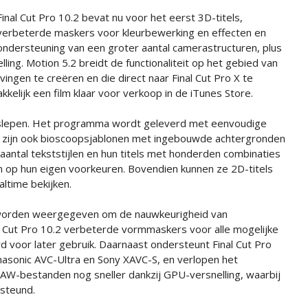
Final Cut Pro 10.2 bevat nu voor het eerst 3D-titels,
verbeterde maskers voor kleurbewerking en effecten en
ondersteuning van een groter aantal camerastructuren, plus
ng. Motion 5.2 breidt de functionaliteit op het gebied van
ingen te creëren en die direct naar Final Cut Pro X te
kelijk een film klaar voor verkoop in de iTunes Store.
te slepen. Het programma wordt geleverd met eenvoudige
er zijn ook bioscoopsjablonen met ingebouwde achtergronden
 aantal tekststijlen en hun titels met honderden combinaties
n op hun eigen voorkeuren. Bovendien kunnen ze 2D-titels
ltime bekijken.
k worden weergegeven om de nauwkeurigheid van
l Cut Pro 10.2 verbeterde vormmaskers voor alle mogelijke
 voor later gebruik. Daarnaast ondersteunt Final Cut Pro
asonic AVC-Ultra en Sony XAVC-S, en verlopen het
AW-bestanden nog sneller dankzij GPU-versnelling, waarbij
steund.