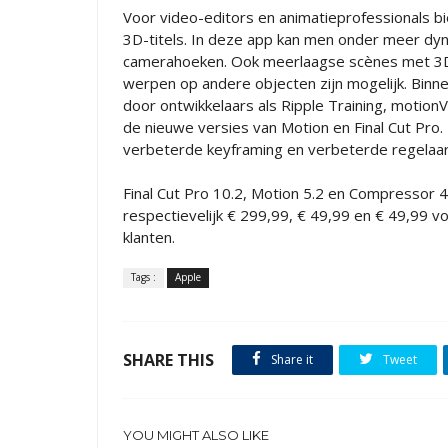
Voor video-editors en animatieprofessionals b
3D-titels. In deze app kan men onder meer dyn
camerahoeken. Ook meerlaagse scènes met 3D-t
werpen op andere objecten zijn mogelijk. Bin
door ontwikkelaars als Ripple Training, motion
de nieuwe versies van Motion en Final Cut Pro
verbeterde keyframing en verbeterde regelaa
Final Cut Pro 10.2, Motion 5.2 en Compressor 4
respectievelijk € 299,99, € 49,99 en € 49,99 v
klanten.
Tags :
Apple
SHARE THIS
Share it
Tweet
YOU MIGHT ALSO LIKE