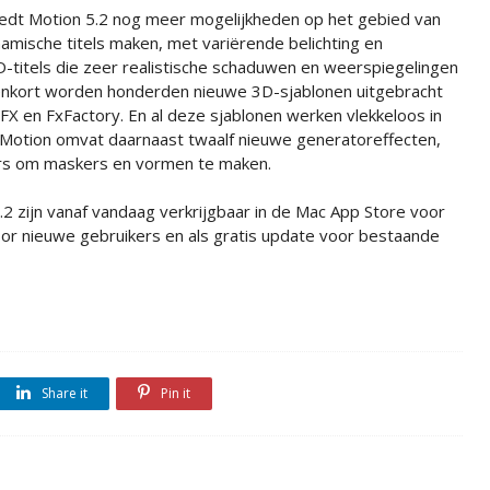
iedt Motion 5.2 nog meer mogelijkheden op het gebied van
amische titels maken, met variërende belichting en
itels die zeer realistische schaduwen en weerspiegelingen
nenkort worden honderden nieuwe 3D-sjablonen uitgebracht
VFX en FxFactory. En al deze sjablonen werken vlekkeloos in
. Motion omvat daarnaast twaalf nieuwe generatoreffecten,
rs om maskers en vormen te maken.
.2 zijn vanaf vandaag verkrijgbaar in de Mac App Store voor
oor nieuwe gebruikers en als gratis update voor bestaande
Share it
Pin it