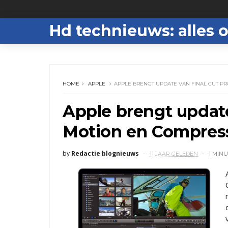
Hd technieuws: alles o
HOME
APPLE
APPLE BRENGT UPDATE VAN FINAL CUT PR
Apple brengt update
Motion en Compress
by
Redactie blognieuws
11 JAAR GELEDEN
1 MIN