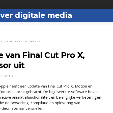
ver digitale media
O X, MOTION EN COMPRESSOR UIT
 van Final Cut Pro X,
or uit
UTE
READ
Apple heeft een update van Final Cut Pro X, Motion en
Compressor uitgebracht. De bijgewerkte software bevat
nieuwe animatiefunctionaliteit en belangrijke verbeteringen
die de bewerking, compilatie en oplevering van
videomateriaal versnellen.