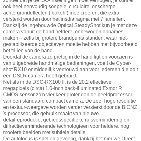
zonder dat je de ISO-instellingen moet verhogen, je kunt er
ook heel eenvoudig soepele, circulaire, onscherpe
achtergrondeffecten (‘bokeh’) mee creëren, die extra
versterkt worden door het irisdiafragma met 7 lamellen.
Dankzij de ingebouwde Optical SteadyShot kun je met deze
camera vanuit de hand heldere, onbewogen opnames
maken – zelfs bij grotere brandpuntafstanden, waar niet-
gestabiliseerde objectieven moeite hebben met bijvoorbeeld
het trillen van de hand.
Doordat de camera zo prettig in de hand ligt en voorzien is
van uitgebreide handmatige bedieningen, voelt de Cyber-
shot RX10 onmiddellijk vertrouwd aan voor iedereen die ooit
een DSLR camera heeft gebruikt.
Net als in de DSC-RX100 II, is de 20.2 effectieve
megapixels (circa) 1.0-inch back-illuminated Exmor R
CMOS sensor zo'n vier keer groter dan de beeldprocessor
van een standaard compact camera. De zeer hoge resolutie
en textuur-weergave worden verder versterkt door de BIONZ
X processor, die gebruik maakt van nieuwe
detailreproductie, gebiedsspecifieke ruisvermindering en
diffractieverminderende technologieën voor heldere, nog
mooiere beelden met subtiele details
De autofocus is snel en gevoelig, dankzij het nieuwe Direct