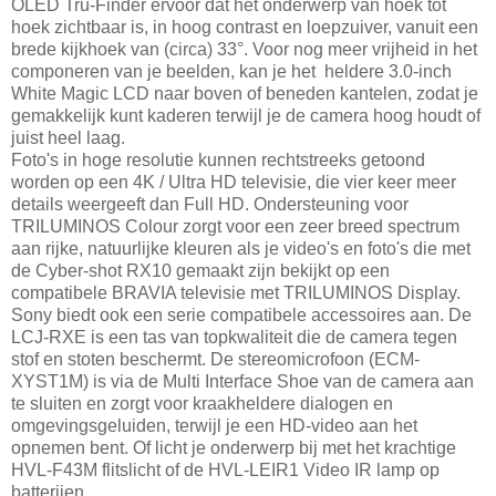
OLED Tru-Finder ervoor dat het onderwerp van hoek tot
hoek zichtbaar is, in hoog contrast en loepzuiver, vanuit een
brede kijkhoek van (circa) 33°. Voor nog meer vrijheid in het
componeren van je beelden, kan je het heldere 3.0-inch
White Magic LCD naar boven of beneden kantelen, zodat je
gemakkelijk kunt kaderen terwijl je de camera hoog houdt of
juist heel laag.
Foto's in hoge resolutie kunnen rechtstreeks getoond
worden op een 4K / Ultra HD televisie, die vier keer meer
details weergeeft dan Full HD. Ondersteuning voor
TRILUMINOS Colour zorgt voor een zeer breed spectrum
aan rijke, natuurlijke kleuren als je video's en foto's die met
de Cyber-shot RX10 gemaakt zijn bekijkt op een
compatibele BRAVIA televisie met TRILUMINOS Display.
Sony biedt ook een serie compatibele accessoires aan. De
LCJ-RXE is een tas van topkwaliteit die de camera tegen
stof en stoten beschermt. De stereomicrofoon (ECM-
XYST1M) is via de Multi Interface Shoe van de camera aan
te sluiten en zorgt voor kraakheldere dialogen en
omgevingsgeluiden, terwijl je een HD-video aan het
opnemen bent. Of licht je onderwerp bij met het krachtige
HVL-F43M flitslicht of de HVL-LEIR1 Video IR lamp op
batterijen.