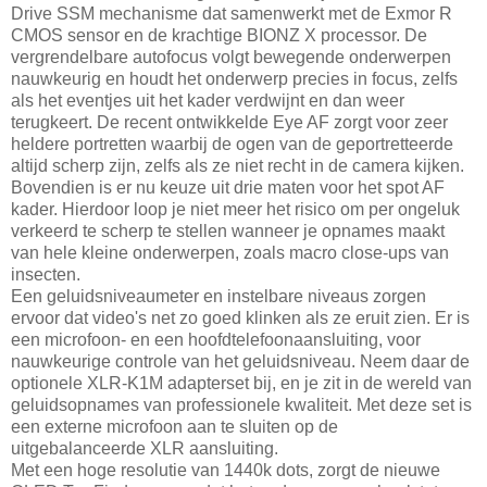
Drive SSM mechanisme dat samenwerkt met de Exmor R
CMOS sensor en de krachtige BIONZ X processor. De
vergrendelbare autofocus volgt bewegende onderwerpen
nauwkeurig en houdt het onderwerp precies in focus, zelfs
als het eventjes uit het kader verdwijnt en dan weer
terugkeert. De recent ontwikkelde Eye AF zorgt voor zeer
heldere portretten waarbij de ogen van de geportretteerde
altijd scherp zijn, zelfs als ze niet recht in de camera kijken.
Bovendien is er nu keuze uit drie maten voor het spot AF
kader. Hierdoor loop je niet meer het risico om per ongeluk
verkeerd te scherp te stellen wanneer je opnames maakt
van hele kleine onderwerpen, zoals macro close-ups van
insecten.
Een geluidsniveaumeter en instelbare niveaus zorgen
ervoor dat video's net zo goed klinken als ze eruit zien. Er is
een microfoon- en een hoofdtelefoonaansluiting, voor
nauwkeurige controle van het geluidsniveau. Neem daar de
optionele XLR-K1M adapterset bij, en je zit in de wereld van
geluidsopnames van professionele kwaliteit. Met deze set is
een externe microfoon aan te sluiten op de
uitgebalanceerde XLR aansluiting.
Met een hoge resolutie van 1440k dots, zorgt de nieuwe