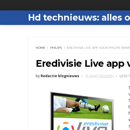
Hd technieuws: alles o
HOME
PHILIPS
EREDIVISIE LIVE APP VOOR PHILIPS SMAR
Eredivisie Live app 
by
Redactie blognieuws
13 JAAR GELEDEN
LESS 