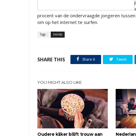
procent van de ondervraagde jongeren tussen 
om op het internet te surfen.
Tags :
trends
SHARE THIS
Share it
Tweet
YOU MIGHT ALSO LIKE
Oudere kijker blijft trouw aan
Nederlan