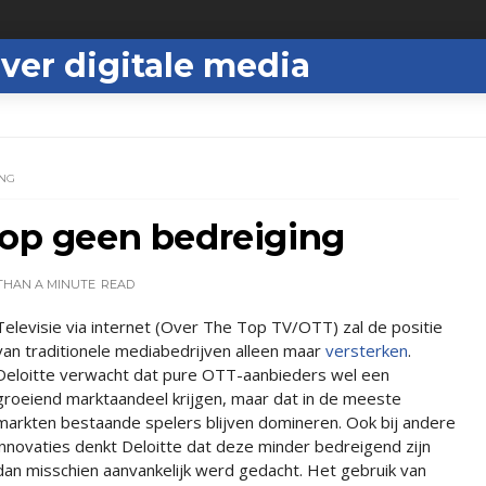
ver digitale media
ING
Top geen bedreiging
THAN A MINUTE
READ
Televisie via internet (Over The Top TV/OTT) zal de positie
van traditionele mediabedrijven alleen maar
versterken
.
Deloitte verwacht dat pure OTT-aanbieders wel een
groeiend marktaandeel krijgen, maar dat in de meeste
markten bestaande spelers blijven domineren. Ook bij andere
innovaties denkt Deloitte dat deze minder bedreigend zijn
dan misschien aanvankelijk werd gedacht. Het gebruik van