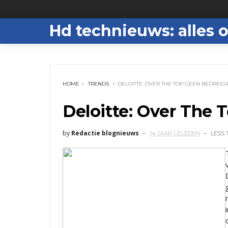
Hd technieuws: alles o
HOME
TRENDS
DELOITTE: OVER THE TOP GEEN BEDREIG
Deloitte: Over The 
by
Redactie blognieuws
14 JAAR GELEDEN
LESS 