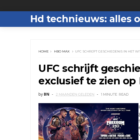
Hd technieuws: alles o
HOME
HBO MAX
UFC SCHRIJFT GESCHIEDENIS IN HET WI
UFC schrijft geschie
exclusief te zien o
by
BN
2 MAANDEN GELEDEN
1 MINUTE
READ