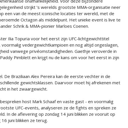
Amerikaanse onafhankelijkheid. Voor deze bijzondere
gelegenheid strijkt ’s werelds grootste MMA‑organisatie neer
op een van de meest iconische locaties ter wereld, met de
beroemde Octagon als middelpunt. Het unieke event is live te
nder Schrik & MMA-pionier Marloes Coenen.
r Ilia Topuria voor het eerst zijn UFC-lichtgewichttitel
a, voormalig vedergewichtkampioen en nog altijd ongeslagen,
igheid vanwege privéomstandigheden. Gaethje veroverde in
 Paddy Pimblett en krijgt nu de kans om voor het eerst in zijn
. De Braziliaan Alex Pereira kan de eerste vechter in de
rschillende gewichtsklassen. Daarvoor moet hij afrekenen met
echt in het zwaargewicht.
bespreken host Mark Schaaf en vaste gast - en voormalig
rootste UFC-events, analyseren ze de fights en spreken ze
d. In de aflevering op zondag 14 juni blikken ze vooruit op
6 juni blikken ze terug.