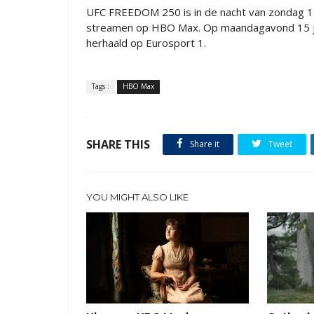
UFC FREEDOM 250 is in de nacht van zondag 14 j
streamen op HBO Max. Op maandagavond 15 ju
herhaald op Eurosport 1.
Tags :
HBO Max
SHARE THIS
Share it
Tweet
YOU MIGHT ALSO LIKE