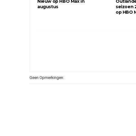
Nieuw op HBO Max in
Outlande
augustus
seizoen 
op HBO 
Geen Opmerkingen: