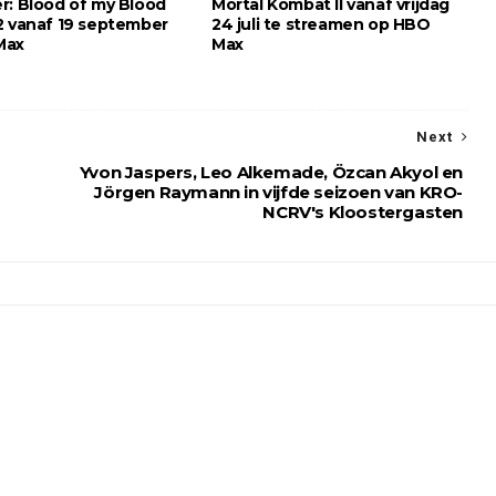
r: Blood of my Blood
Mortal Kombat II vanaf vrijdag
2 vanaf 19 september
24 juli te streamen op HBO
Max
Max
Next
Yvon Jaspers, Leo Alkemade, Özcan Akyol en
Jörgen Raymann in vijfde seizoen van KRO-
NCRV's Kloostergasten