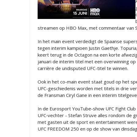
streamen op HBO Max, met commentaar van Sa
In het main event verdedigt de Spaanse superste
tegen interim kampioen Justin Gaethje. Topuri
keert terug in de Octagon na een korte afwez
januari de interim titel met een overwinning op
carrière de undisputed UFC-titel te winnen.
Ook in het co-main event staat goud op het spel
UFC-geschiedenis worden met titels in drie ve
de Fransman Ciryl Gane in een interim titelgev
In de Eurosport YouTube-show UFC Fight Club 
UFC‑vechter - Stefan Struve alles rondom de g
met gasten uit de sport en entertainment werel
UFC FREEDOM 250 en op de show van dinsdag 1