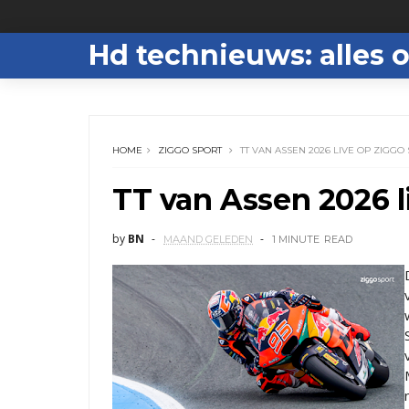
Hd technieuws: alles o
HOME
ZIGGO SPORT
TT VAN ASSEN 2026 LIVE OP ZIGGO
TT van Assen 2026 l
by
BN
MAAND GELEDEN
1 MINUTE
READ