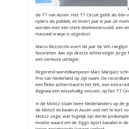
de TT van Assen. Het TT Circuit geldt als één
rijders als publiek, en levert jaar in jaar uit 
worden met een sterk deelnemersveld, een en
massaal oranje is uitgedost.
Marco Bezzecchi voert dit jaar de WK-ranglijst
favorieten. Aan zijn directe achtervolger Jorg
een serieuze uitdager.
Regerend wereldkampioen Marc Márquez schreef
Prix van Nederland op zijn naam. De recordkamp
een flinke achterstand in het WK, een extra re
Bagnaia een wisselvallig seizoen, op het TT Circ
In de Moto2 staan twee Nederlanders op de grid
de Moto3 en kwam in Assen ooit net te kort voo
Moto2-zege, wat tegelijk zijn derde podiumplek
moeite waard om de Ziggo Sport-kanalen in de 
Veijer gesigneerde laarzen verloot.