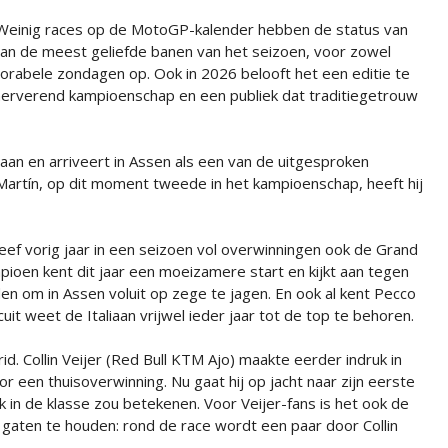
Weinig races op de MotoGP-kalender hebben de status van
 van de meest geliefde banen van het seizoen, voor zowel
memorabele zondagen op. Ook in 2026 belooft het een editie te
erverend kampioenschap en een publiek dat traditiegetrouw
 aan en arriveert in Assen als een van de uitgesproken
e Martín, op dit moment tweede in het kampioenschap, heeft hij
 vorig jaar in een seizoen vol overwinningen ook de Grand
ioen kent dit jaar een moeizamere start en kijkt aan tegen
den om in Assen voluit op zege te jagen. En ook al kent Pecco
uit weet de Italiaan vrijwel ieder jaar tot de top te behoren.
. Collin Veijer (Red Bull KTM Ajo) maakte eerder indruk in
r een thuisoverwinning. Nu gaat hij op jacht naar zijn eerste
 in de klasse zou betekenen. Voor Veijer-fans is het ook de
gaten te houden: rond de race wordt een paar door Collin