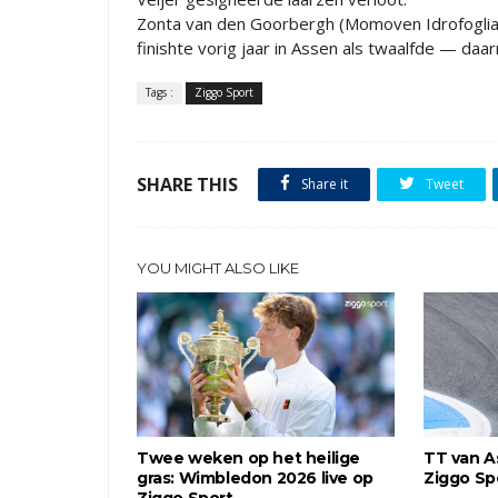
Zonta van den Goorbergh (Momoven Idrofoglia 
finishte vorig jaar in Assen als twaalfde — d
Tags :
Ziggo Sport
SHARE THIS
Share it
Tweet
YOU MIGHT ALSO LIKE
Twee weken op het heilige
TT van A
gras: Wimbledon 2026 live op
Ziggo Sp