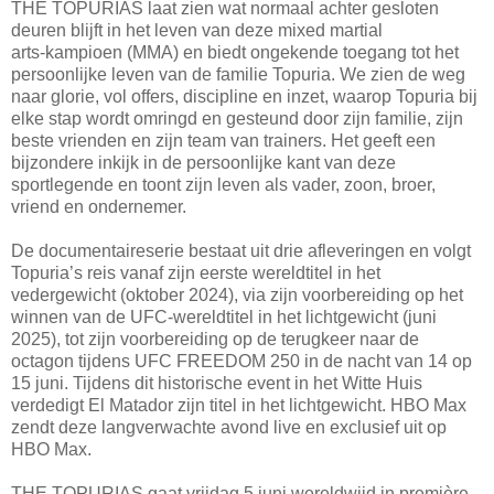
THE TOPURIAS laat zien wat normaal achter gesloten
deuren blijft in het leven van deze mixed martial
arts‑kampioen (MMA) en biedt ongekende toegang tot het
persoonlijke leven van de familie Topuria. We zien de weg
naar glorie, vol offers, discipline en inzet, waarop Topuria bij
elke stap wordt omringd en gesteund door zijn familie, zijn
beste vrienden en zijn team van trainers. Het geeft een
bijzondere inkijk in de persoonlijke kant van deze
sportlegende en toont zijn leven als vader, zoon, broer,
vriend en ondernemer.
De documentaireserie bestaat uit drie afleveringen en volgt
Topuria’s reis vanaf zijn eerste wereldtitel in het
vedergewicht (oktober 2024), via zijn voorbereiding op het
winnen van de UFC‑wereldtitel in het lichtgewicht (juni
2025), tot zijn voorbereiding op de terugkeer naar de
octagon tijdens UFC FREEDOM 250 in de nacht van 14 op
15 juni. Tijdens dit historische event in het Witte Huis
verdedigt El Matador zijn titel in het lichtgewicht. HBO Max
zendt deze langverwachte avond live en exclusief uit op
HBO Max.
THE TOPURIAS gaat vrijdag 5 juni wereldwijd in première