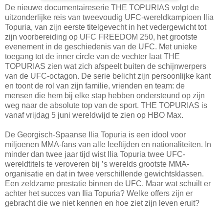
De nieuwe documentaireserie THE TOPURIAS volgt de
uitzonderlijke reis van tweevoudig UFC‑wereldkampioen Ilia
Topuria, van zijn eerste titelgevecht in het vedergewicht tot
zijn voorbereiding op UFC FREEDOM 250, het grootste
evenement in de geschiedenis van de UFC. Met unieke
toegang tot de inner circle van de vechter laat THE
TOPURIAS zien wat zich afspeelt buiten de schijnwerpers
van de UFC‑octagon. De serie belicht zijn persoonlijke kant
en toont de rol van zijn familie, vrienden en team: de
mensen die hem bij elke stap hebben ondersteund op zijn
weg naar de absolute top van de sport. THE TOPURIAS is
vanaf vrijdag 5 juni wereldwijd te zien op HBO Max.
De Georgisch‑Spaanse Ilia Topuria is een idool voor
miljoenen MMA‑fans van alle leeftijden en nationaliteiten. In
minder dan twee jaar tijd wist Ilia Topuria twee UFC-
wereldtitels te veroveren bij ’s werelds grootste MMA-
organisatie en dat in twee verschillende gewichtsklassen.
Een zeldzame prestatie binnen de UFC. Maar wat schuilt er
achter het succes van Ilia Topuria? Welke offers zijn er
gebracht die we niet kennen en hoe ziet zijn leven eruit?