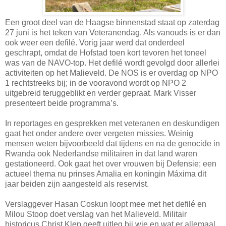
Een groot deel van de Haagse binnenstad staat op zaterdag
27 juni is het teken van Veteranendag. Als vanouds is er dan
ook weer een defilé. Vorig jaar werd dat onderdeel
geschrapt, omdat de Hofstad toen kort tevoren het toneel
was van de NAVO-top. Het defilé wordt gevolgd door allerlei
activiteiten op het Malieveld. De NOS is er overdag op NPO
1 rechtstreeks bij; in de vooravond wordt op NPO 2
uitgebreid teruggeblikt en verder gepraat. Mark Visser
presenteert beide programma’s.
In reportages en gesprekken met veteranen en deskundigen
gaat het onder andere over vergeten missies. Weinig
mensen weten bijvoorbeeld dat tijdens en na de genocide in
Rwanda ook Nederlandse militairen in dat land waren
gestationeerd. Ook gaat het over vrouwen bij Defensie; een
actueel thema nu prinses Amalia en koningin Máxima dit
jaar beiden zijn aangesteld als reservist.
Verslaggever Hasan Coskun loopt mee met het defilé en
Milou Stoop doet verslag van het Malieveld. Militair
historicus Christ Klep geeft uitleg bij wie en wat er allemaal