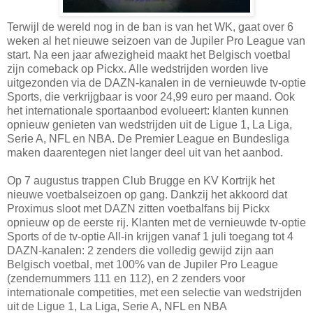
Terwijl de wereld nog in de ban is van het WK, gaat over 6
weken al het nieuwe seizoen van de Jupiler Pro League van
start. Na een jaar afwezigheid maakt het Belgisch voetbal
zijn comeback op Pickx. Alle wedstrijden worden live
uitgezonden via de DAZN-kanalen in de vernieuwde tv-optie
Sports, die verkrijgbaar is voor 24,99 euro per maand. Ook
het internationale sportaanbod evolueert: klanten kunnen
opnieuw genieten van wedstrijden uit de Ligue 1, La Liga,
Serie A, NFL en NBA. De Premier League en Bundesliga
maken daarentegen niet langer deel uit van het aanbod.
Op 7 augustus trappen Club Brugge en KV Kortrijk het
nieuwe voetbalseizoen op gang. Dankzij het akkoord dat
Proximus sloot met DAZN zitten voetbalfans bij Pickx
opnieuw op de eerste rij. Klanten met de vernieuwde tv-optie
Sports of de tv-optie All-in krijgen vanaf 1 juli toegang tot 4
DAZN-kanalen: 2 zenders die volledig gewijd zijn aan
Belgisch voetbal, met 100% van de Jupiler Pro League
(zendernummers 111 en 112), en 2 zenders voor
internationale competities, met een selectie van wedstrijden
uit de Ligue 1, La Liga, Serie A, NFL en NBA