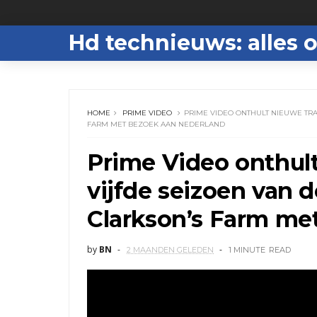
Hd technieuws: alles o
HOME
PRIME VIDEO
PRIME VIDEO ONTHULT NIEUWE TRAI
FARM MET BEZOEK AAN NEDERLAND
Prime Video onthult
vijfde seizoen van d
Clarkson’s Farm me
by
BN
2 MAANDEN GELEDEN
1 MINUTE
READ