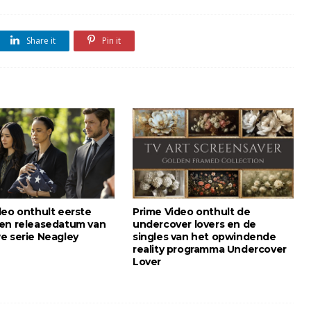
Share it
Pin it
deo onthult eerste
Prime Video onthult de
en releasedatum van
undercover lovers en de
e serie Neagley
singles van het opwindende
reality programma Undercover
Lover