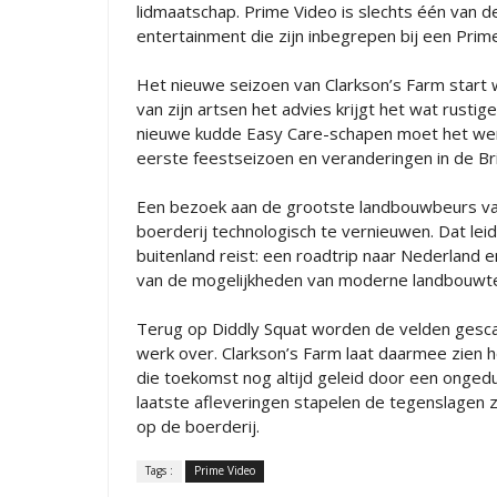
lidmaatschap. Prime Video is slechts één van 
entertainment die zijn inbegrepen bij een Prim
Het nieuwe seizoen van Clarkson’s Farm start
van zijn artsen het advies krijgt het wat rustig
nieuwe kudde Easy Care-schapen moet het werk 
eerste feestseizoen en veranderingen in de Br
Een bezoek aan de grootste landbouwbeurs van
boerderij technologisch te vernieuwen. Dat lei
buitenland reist: een roadtrip naar Nederland 
van de mogelijkheden van moderne landbouwte
Terug op Diddly Squat worden de velden gesca
werk over. Clarkson’s Farm laat daarmee zien 
die toekomst nog altijd geleid door een ongedul
laatste afleveringen stapelen de tegenslagen 
op de boerderij.
Tags :
Prime Video