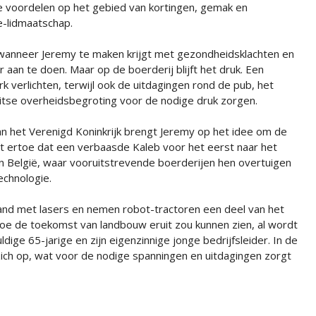
de voordelen op het gebied van kortingen, gemak en
e-lidmaatschap.
 wanneer Jeremy te maken krijgt met gezondheidsklachten en
er aan te doen. Maar op de boerderij blijft het druk. Een
verlichten, terwijl ook de uitdagingen rond de pub, het
itse overheidsbegroting voor de nodige druk zorgen.
 het Verenigd Koninkrijk brengt Jeremy op het idee om de
dt ertoe dat een verbaasde Kaleb voor het eerst naar het
en België, waar vooruitstrevende boerderijen hen overtuigen
chnologie.
nd met lasers en nemen robot-tractoren een deel van het
hoe de toekomst van landbouw eruit zou kunnen zien, al wordt
dige 65-jarige en zijn eigenzinnige jonge bedrijfsleider. In de
zich op, wat voor de nodige spanningen en uitdagingen zorgt