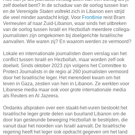
zelf doelwit bent? In de schaduw van de oorlog tussen Iran
en de Verenigde Staten voltrekt zich in Libanon een strijd
die veel minder aandacht krijgt. Voor
Frontlinie
reist Bram
Vermeulen af naar Zuid-Libanon, waar sinds het uitbreken
van de oorlog tussen Israël en Hezbollah meerdere collega-
journalisten zijn omgekomen bij doelgerichte Israëlische
aanvallen. Wie waren zij? En waarom werden ze vermoord?
Lokale en internationale journalisten doen verslag van het
conflict tussen Israël en Hezbollah, maar worden zelf ook
doelwit. Sinds oktober 2023 zijn volgens het Committee to
Protect Journalists in de regio al 260 journalisten vermoord
door het Israëlische leger. Het merendeel kwam om het
leven in Gaza, zestien van hen in Libanon. Ze werkten voor
Libanese media maar ook voor grote internationale media
als Reuters en Al Jazeera.
Ondanks afspraken over een staakt-het-vuren bestookt het
Israëlische leger grote delen van buurland Libanon om de
door Iran gesteunde beweging Hezbollah te bestrijden, die
vanuit daar het noorden van Israël aanvalt. De Israëlische
regering heeft het leger ook opdracht gegeven om het land