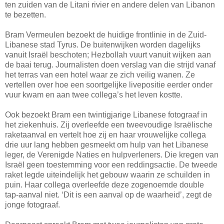
ten zuiden van de Litani rivier en andere delen van Libanon
te bezetten.
Bram Vermeulen bezoekt de huidige frontlinie in de Zuid-
Libanese stad Tyrus. De buitenwijken worden dagelijks
vanuit Israël beschoten; Hezbollah vuurt vanuit wijken aan
de baai terug. Journalisten doen verslag van die strijd vanaf
het terras van een hotel waar ze zich veilig wanen. Ze
vertellen over hoe een soortgelijke livepositie eerder onder
vuur kwam en aan twee collega’s het leven kostte.
Ook bezoekt Bram een twintigjarige Libanese fotograaf in
het ziekenhuis. Zij overleefde een tweevoudige Israëlische
raketaanval en vertelt hoe zij en haar vrouwelijke collega
drie uur lang hebben gesmeekt om hulp van het Libanese
leger, de Verenigde Naties en hulpverleners. Die kregen van
Israël geen toestemming voor een reddingsactie. De tweede
raket legde uiteindelijk het gebouw waarin ze schuilden in
puin. Haar collega overleefde deze zogenoemde double
tap-aanval niet. ‘Dit is een aanval op de waarheid’, zegt de
jonge fotograaf.