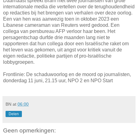
Daarnaast spreekt Bram met twee journalisten van grote
internationale media die vertellen over de terughoudendheid
op redacties bij het brengen van verhalen over deze oorlog.
Een van hen was aanwezig toen in oktober 2023 een
Libanese cameraman van Reuters werd gedood. Een
collega van persbureau AFP verloor haar been. Het
persagentschap durfde drie maanden lang niet te
rapporteren dat hun collega door een Israëlische raket om
het leven was gekomen, uit angst voor kritiek vanuit de
eigen redactie, politieke partijen of pro-Israëlische
lobbygroepen.
Frontlinie: De schaduwoorlog en de moord op journalisten,
donderdag 11 juni, 21.15 uur, NPO 2 en NPO Start
BN
at
06:00
Delen
Geen opmerkingen: