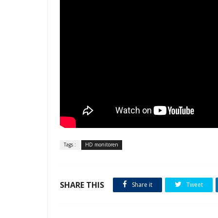
Tags :
HD monitoren
SHARE THIS
Share it
Tweet