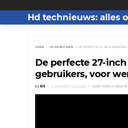
Hd technieuws: alles o
HOME
HD MONITOREN
DE PERFECTE 27-INCH MONITOR
De perfecte 27-inch
gebruikers, voor w
by
BN
2 MAANDEN GELEDEN
LESS THAN A MINUTE