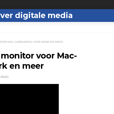
ver digitale media
 VOOR MAC-GEBRUIKERS, VOOR WERK EN MEER
 monitor voor Mac-
erk en meer
READ