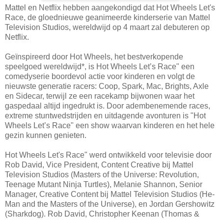
Mattel en Netflix hebben aangekondigd dat Hot Wheels Let's
Race, de gloednieuwe geanimeerde kinderserie van Mattel
Television Studios, wereldwijd op 4 maart zal debuteren op
Netflix.
Geïnspireerd door Hot Wheels, het bestverkopende
speelgoed wereldwijd*, is Hot Wheels Let’s Race" een
comedyserie boordevol actie voor kinderen en volgt de
nieuwste generatie racers: Coop, Spark, Mac, Brights, Axle
en Sidecar, terwijl ze een racekamp bijwonen waar het
gaspedaal altijd ingedrukt is. Door adembenemende races,
extreme stuntwedstrijden en uitdagende avonturen is "Hot
Wheels Let’s Race" een show waarvan kinderen en het hele
gezin kunnen genieten.
Hot Wheels Let's Race" werd ontwikkeld voor televisie door
Rob David, Vice President, Content Creative bij Mattel
Television Studios (Masters of the Universe: Revolution,
Teenage Mutant Ninja Turtles), Melanie Shannon, Senior
Manager, Creative Content bij Mattel Television Studios (He-
Man and the Masters of the Universe), en Jordan Gershowitz
(Sharkdog). Rob David, Christopher Keenan (Thomas &