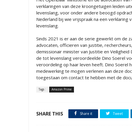
verklaringen van deze kroongetuigen leiden uite
levenslang, voor onder andere beoogd opdracht
Nederland bij wie vrijspraak na een verklarin
levenslang.
Sinds 2021 is er aan de serie gewerkt om de za
advocaten, officieren van justitie, rechercheur
demissionair minister van Justitie en Veilighei
de tot levenslang veroordeelde Dino Soerel voo
veroordeling op haar leven heeft. Dino Soerel 
medewerking te mogen verlenen aan deze docu
toegestaan om contact te hebben met de doc
Tags :
Amazon Prime
SHARE THIS
Share it
Tweet