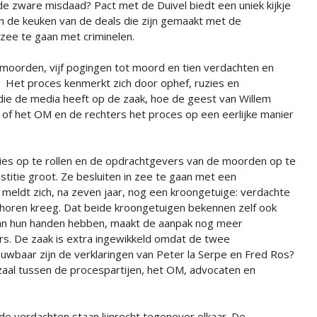
de zware misdaad? Pact met de Duivel biedt een uniek kijkje
in de keuken van de deals die zijn gemaakt met de
zee te gaan met criminelen.
 moorden, vijf pogingen tot moord en tien verdachten en
7. Het proces kenmerkt zich door ophef, ruzies en
die de media heeft op de zaak, hoe de geest van Willem
 of het OM en de rechters het proces op een eerlijke manier
aties op te rollen en de opdrachtgevers van de moorden op te
ustitie groot. Ze besluiten in zee te gaan met een
 meldt zich, na zeven jaar, nog een kroongetuige: verdachte
te horen kreeg. Dat beide kroongetuigen bekennen zelf ook
aan hun handen hebben, maakt de aanpak nog meer
s. De zaak is extra ingewikkeld omdat de twee
wbaar zijn de verklaringen van Peter la Serpe en Fred Ros?
tszaal tussen de procespartijen, het OM, advocaten en
e verdachten staan lijnrecht tegenover elkaar. De