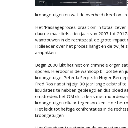
kroongetuigen en wat de overheid dreef om in 
Het ‘Passageproces’ draait om in totaal zeven
duurde maar liefst tien jaar: van 2007 tot 201
wantrouwen in de rechtszaal, de grote impact 
Holleeder over het proces hangt en de twijfels
aanpakken.
Begin 2000 lukt het niet om criminele organis
sporen. Hierdoor is de wanhoop bij politie en j
kroongetuige: Peter la Serpe. In Hoger Beroep
Fred Ros nadat hij zijn 30 jaar lange celstraf 
liquidaties te hebben gepleegd en dus bloed 
omstreden: het OM sluit deals met moordenaar
kroongetuigen elkaar tegenspreken. Hoe betrou
Het leidt tot heftige confrontaties in de rech
kroongetuigen.
Het Openbaar Ministerie en de advocaten van d