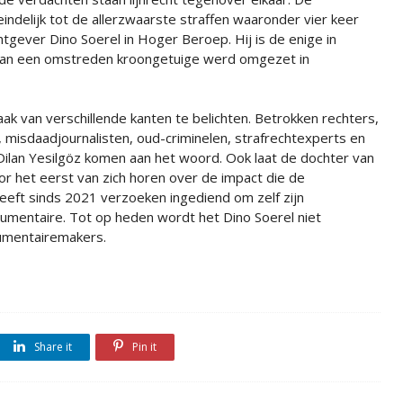
indelijk tot de allerzwaarste straffen waaronder vier keer
gever Dino Soerel in Hoger Beroep. Hij is de enige in
g van een omstreden kroongetuige werd omgezet in
ak van verschillende kanten te belichten. Betrokken rechters,
s, misdaadjournalisten, oud-criminelen, strafrechtexperts en
d Dilan Yesilgöz komen aan het woord. Ook laat de dochter van
r het eerst van zich horen over de impact die de
heeft sinds 2021 verzoeken ingediend om zelf zijn
mentaire. Tot op heden wordt het Dino Soerel niet
umentairemakers.
Share it
Pin it