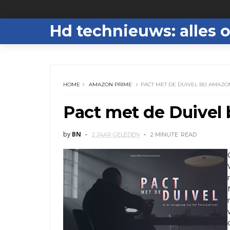
Hd technieuws: alles o
HOME
AMAZON PRIME
PACT MET DE DUIVEL BIJ AMAZO
Pact met de Duivel
by
BN
2 JAAR GELEDEN
2 MINUTE
READ