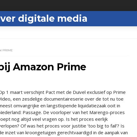
ver digitale media
N PRIME
 bij Amazon Prime
Op 1 maart verschijnt Pact met de Duivel exclusief op Prime
Video, een zesdelige documentaireserie over de tot nu toe
meest omvangrijke en langstlopende liquidatiezaak ooit in
Nederland: Passage. De voorloper van het Marengo-proces
roept nog altijd veel vragen op. Is het proces eerlijk
verlopen? Of was het proces voor justitie ‘too big to fail’? Is
de inzet van kroongetuigen gerechtvaardigd in de aanpak van