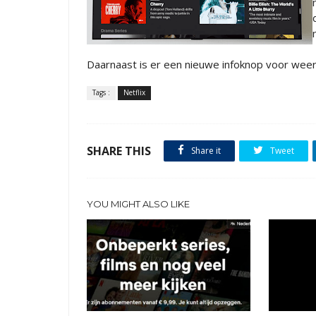
Daarnaast is er een nieuwe infoknop voor weer
Tags :
Netflix
SHARE THIS
Share it
Tweet
YOU MIGHT ALSO LIKE