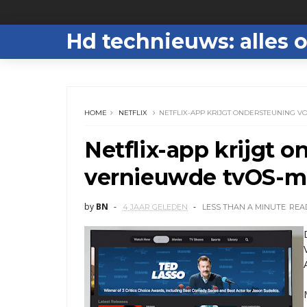
Hd technieuws: alles o
HOME
NETFLIX
NETFLIX-APP KRIJGT ONDERSTEUNING 
Netflix-app krijgt 
vernieuwde tvOS-m
by
BN
4 JAAR GELEDEN
LESS THAN A MINUTE
REA