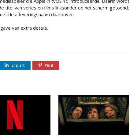
mediaspeler die Apple in tvOS 15 introduceerde. Daarin wordt
de titel van series en films linksonder op het scherm getoond,
met de afleveringsnaam daarboven.
gave van extra details.
Share it
Pin it