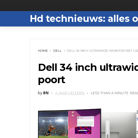
Hd technieuws: alles o
HOME
DELL
DELL 34 INCH ULTRAWIDE-MONITOR MET US
Dell 34 inch ultraw
poort
by
BN
4 JAAR GELEDEN
LESS THAN A MINUTE
REA