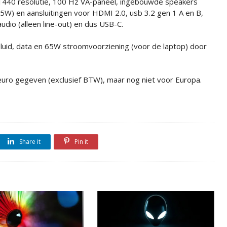
1440 resolutie, 100 Hz VA-paneel, ingebouwde speakers
(5W) en aansluitingen voor HDMI 2.0, usb 3.2 gen 1 A en B,
audio (alleen line-out) en dus USB-C.
geluid, data en 65W stroomvoorziening (voor de laptop) door
 euro gegeven (exclusief BTW), maar nog niet voor Europa.
Share it
Pin it