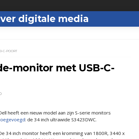
ver digitale media
B-C-POORT
ide-monitor met USB-C-
D
Dell heeft een nieuw model aan zijn S-serie monitors
toegevoegd
: de 34 inch ultrawide S3423DWC.
De 34 inch monitor heeft een kromming van 1800R, 3440 x