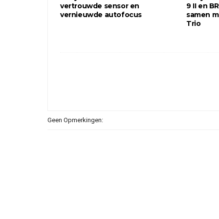
vertrouwde sensor en
9 II en BR
vernieuwde autofocus
samen m
Trio
Geen Opmerkingen: