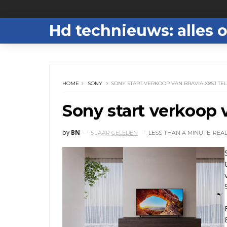
Hd technieuws: alles o
HOME
SONY
SONY START VERKOOP VAN BRAVIA X85J TEL
Sony start verkoop v
by
BN
5 JAAR GELEDEN
LESS THAN A MINUTE
REA