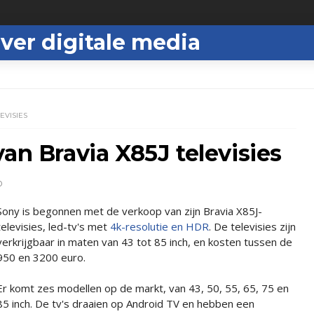
ver digitale media
EVISIES
an Bravia X85J televisies
D
Sony is begonnen met de verkoop van zijn Bravia X85J-
televisies, led-tv's met
4k-resolutie en HDR
. De televisies zijn
verkrijgbaar in maten van 43 tot 85 inch, en kosten tussen de
950 en 3200 euro.
Er komt zes modellen op de markt, van 43, 50, 55, 65, 75 en
85 inch. De tv's draaien op Android TV en hebben een