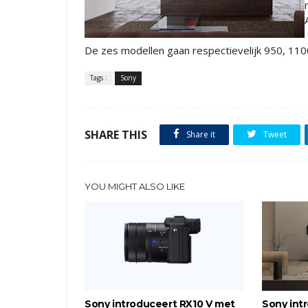
De zes modellen gaan respectievelijk 950, 11
Tags :
Sony
SHARE THIS
Share it
Tweet
YOU MIGHT ALSO LIKE
Sony introduceert RX10 V met
Sony int