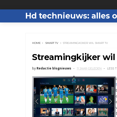
Hd technieuws: alles o
HOME
SMART TV
STREAMINGKIJKER WIL SMART TV
Streamingkijker wil
by
Redactie blognieuws
11 JAAR GELEDEN
LESS 