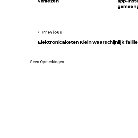
verliezen
app-insta
gemeen
Previous
Elektronicaketen Klein waarschijnlijk faillie
Geen Opmerkingen: