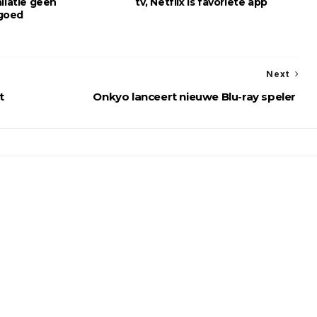
llatie geen
tv, Netflix is favoriete app
goed
Next
t
Onkyo lanceert nieuwe Blu-ray speler