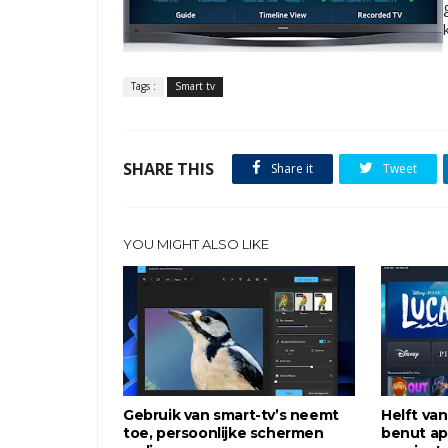
Tags :
Smart tv
SHARE THIS
Share it
Tweet
YOU MIGHT ALSO LIKE
Gebruik van smart-tv’s neemt
Helft van
toe, persoonlijke schermen
benut app