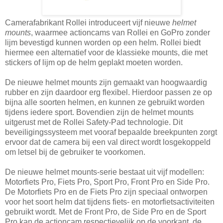
Camerafabrikant Rollei introduceert vijf nieuwe
helmet
mounts
, waarmee actioncams van Rollei en GoPro zonder
lijm bevestigd kunnen worden op een helm. Rollei biedt
hiermee een alternatief voor de klassieke mounts, die met
stickers of lijm op de helm geplakt moeten worden.
De nieuwe helmet mounts zijn gemaakt van hoogwaardig
rubber en zijn daardoor erg flexibel. Hierdoor passen ze op
bijna alle soorten helmen, en kunnen ze gebruikt worden
tijdens iedere sport. Bovendien zijn de helmet mounts
uitgerust met de Rollei Safety-Pad technologie. Dit
beveiligingssysteem met vooraf bepaalde breekpunten zorgt
ervoor dat de camera bij een val direct wordt losgekoppeld
om letsel bij de gebruiker te voorkomen.
De nieuwe helmet mounts-serie bestaat uit vijf modellen:
Motorfiets Pro, Fiets Pro, Sport Pro, Front Pro en Side Pro.
De Motorfiets Pro en de Fiets Pro zijn speciaal ontworpen
voor het soort helm dat tijdens fiets- en motorfietsactiviteiten
gebruikt wordt. Met de Front Pro, de Side Pro en de Sport
Pro kan de actioncam respectievelijk op de voorkant, de