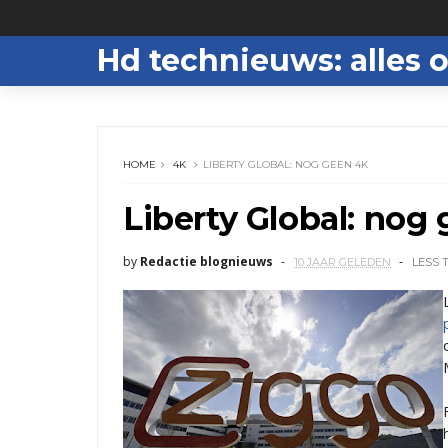
Hd technieuws: alles o
HOME
4K
LIBERTY GLOBAL: NOG GEEN 4K
Liberty Global: nog
by
Redactie blognieuws
10 JAAR GELEDEN
LESS 