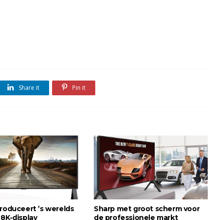
Share it
Pin it
troduceert ’s werelds
Sharp met groot scherm voor
 8K-display
de professionele markt