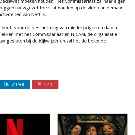
Mediawet moeten houden. Het Commissariaat zal naar eigen
zeggen nauwgezet toezicht houden op de video on demand
activiteiten van Netflix.
 heeft voor de bescherming van minderjarigen en daarin
rekken met het Commissariaat en NICAM, de organisatie
ig aangesloten bij de Kijkwijzer en zal het de bekende
Share it
Pin it