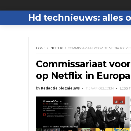
Hd technieuws: alles o
HOME
NETFLIX
COMMISSARIAAT VOOR DE MEDIA TOEZIC
Commissariaat voor
op Netflix in Europa
by
Redactie blognieuws
11 JAAR GELEDEN
LESS 