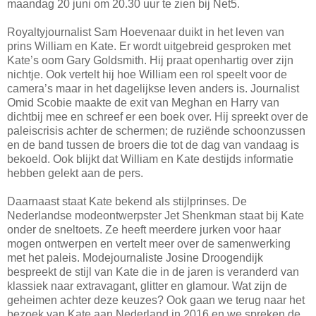
maandag 20 juni om 20.30 uur te zien bij Net5.
Royaltyjournalist Sam Hoevenaar duikt in het leven van
prins William en Kate. Er wordt uitgebreid gesproken met
Kate’s oom Gary Goldsmith. Hij praat openhartig over zijn
nichtje. Ook vertelt hij hoe William een rol speelt voor de
camera’s maar in het dagelijkse leven anders is. Journalist
Omid Scobie maakte de exit van Meghan en Harry van
dichtbij mee en schreef er een boek over. Hij spreekt over de
paleiscrisis achter de schermen; de ruziënde schoonzussen
en de band tussen de broers die tot de dag van vandaag is
bekoeld. Ook blijkt dat William en Kate destijds informatie
hebben gelekt aan de pers.
Daarnaast staat Kate bekend als stijlprinses. De
Nederlandse modeontwerpster Jet Shenkman staat bij Kate
onder de sneltoets. Ze heeft meerdere jurken voor haar
mogen ontwerpen en vertelt meer over de samenwerking
met het paleis. Modejournaliste Josine Droogendijk
bespreekt de stijl van Kate die in de jaren is veranderd van
klassiek naar extravagant, glitter en glamour. Wat zijn de
geheimen achter deze keuzes? Ook gaan we terug naar het
bezoek van Kate aan Nederland in 2016 en we spreken de