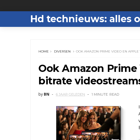
Hd technieuws: alles o
HOME
DIVERSEN
OOK AMAZON PRIME VIDEO EN APPLE 
Ook Amazon Prime 
bitrate videostream
by
BN
6 JAAR GELEDEN
1 MINUTE
READ