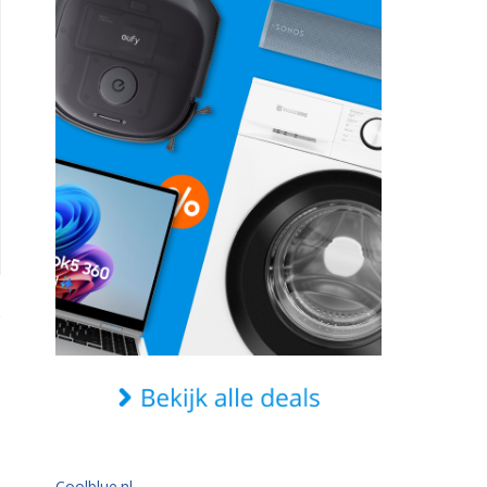
Coolblue.nl