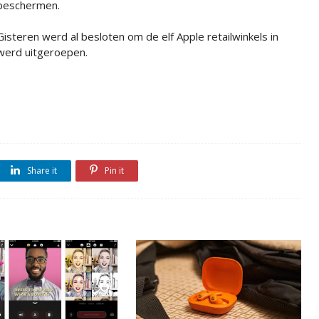
beschermen.
Gisteren werd al besloten om de elf Apple retailwinkels in
 werd uitgeroepen.
Share it
Pin it