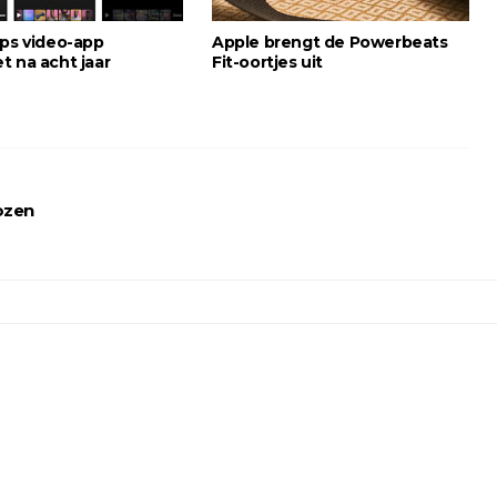
ips video-app
Apple brengt de Powerbeats
t na acht jaar
Fit-oortjes uit
ozen