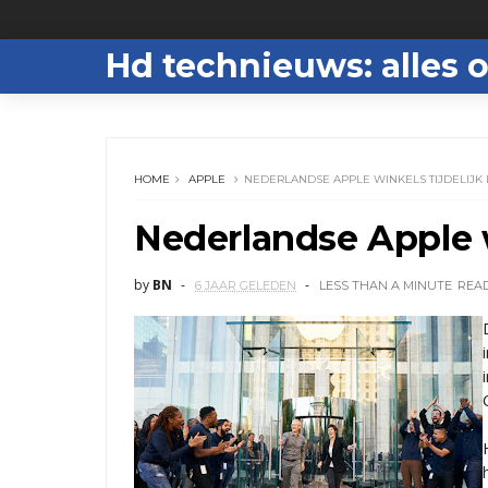
Hd technieuws: alles o
HOME
APPLE
NEDERLANDSE APPLE WINKELS TIJDELIJK 
Nederlandse Apple w
by
BN
6 JAAR GELEDEN
LESS THAN A MINUTE
REA