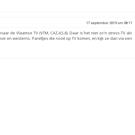
17 september 2019 om 08:17
aar de Vlaamse TV (VTM, CAZ,4,5,6). Daar is het niet zo'n stress-TV als
noir en westerns. Pareltjes die nooit op TV komen, en kijk ze dan via een