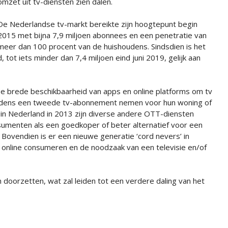
omzet uit tv-diensten zien dalen.
De Nederlandse tv-markt bereikte zijn hoogtepunt begin
2015 met bijna 7,9 miljoen abonnees en een penetratie van
meer dan 100 procent van de huishoudens. Sindsdien is het
, tot iets minder dan 7,4 miljoen eind juni 2019, gelijk aan
 De brede beschikbaarheid van apps en online platforms om tv
houdens een tweede tv-abonnement nemen voor hun woning of
ix in Nederland in 2013 zijn diverse andere OTT-diensten
menten als een goedkoper of beter alternatief voor een
vendien is er een nieuwe generatie ‘cord nevers’ in
 online consumeren en de noodzaak van een televisie en/of
doorzetten, wat zal leiden tot een verdere daling van het