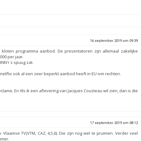
16 september 2019 om 09:39
n kloten programma aanbod. De presentatoren zijn allemaal zakelijke
000 per jaar.
BNN'r s spuug zat.
netflix ook al een zeer beperkt aanbod heeft in EU ivm rechten.
eclame. En Als ik een aflevering van Jacques Cousteau wil zien, dan is die
17 september 2019 om 08:12
k Vlaamse TV(VTM, CAZ, 4,5,6). Die zijn nog wel te pruimen. Verder veel
amer.