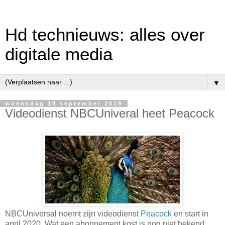
Hd technieuws: alles over
digitale media
▼
woensdag 18 september 2019
Videodienst NBCUniveral heet Peacock
NBCUniversal noemt zijn videodienst
Peacock
en start in
april 2020. Wat een abonnement kost is nog niet bekend.