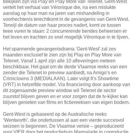
bekijken zijn via Play en Play More van Telenet. Gent-West
vertelt het verhaal van Véronique die, na een mislukte
aanslag op haar man na jaren van mishandeling in
voorhechtenis terechtkomt in de gevangenis van Gent-West.
Terwijl de datum van haar proces nadert, komt ze tussen
twee vuren te staan: 2 concurrerende bendes beheersen er
het leven en trachten zo snel mogelijk Véronique in te lijven.
Het spannende gevangenisdrama ‘Gent-West’ zal zes
maanden exclusief te zien zijn bij Play en Play More van
Telenet. Vanaf 1 april zijn alle 10 afleveringen meteen
beschikbaar. Het gaat om de derde Vlaamse reeks van een
zender die Telenet in preview aanbiedt, na Amigo’s en
Crimiclowns 3 (MEDIALAAN). Later volgt It’s Showtime
(VRT) in hetzelfde model. Via financiering door aankoop van
dit zogenaamde preview window wil Telenet de sector
zuurstof blijven geven en er voor zorgen dat de tv-kijker kan
blijven genieten van films en fictiereeksen van eigen bodem.
Gent-West is gebaseerd op de Australische reeks
‘Wentworth’, die ondertussen al aan een vierde succesvol
seizoen is begonnen. De Vlaamse versie – geproduceerd
voor VIER door het productiehuis Marmalade in coproductie