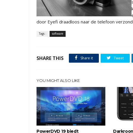
door Eyefi draadloos naar de telefoon verzond
Tags :
software
SHARE THIS
Share it
Tweet
YOU MIGHT ALSO LIKE
PowerDVD 19 biedt
Darkroom 