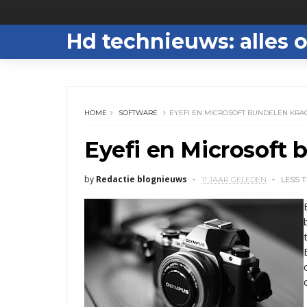
Hd technieuws: alles o
HOME
SOFTWARE
EYEFI EN MICROSOFT BUNDELEN KRA
Eyefi en Microsoft 
by
Redactie blognieuws
11 JAAR GELEDEN
LESS 