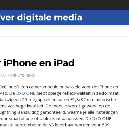
ver digitale media
 iPhone en iPad
THAN A MINUTE
READ
DxO heeft een cameramodule ontwikkeld voor de iPhone en
iPad. De
DxO ONE
biedt spiegelreflexkwaliteit in zakformaat
dankzij een 20-megapixelsensor en F1,8/32 mm asferische
lens van hoge kwaliteit. De module wordt gewoon op de
Lightning-aansluiting gemonteerd, waarna je alle instellingen
voor smartphone of tablet kunt aanpassen. De DxO ONE
moet in september in de VS leverbaar worden voor 599