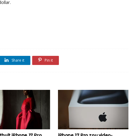
dollar.
Share it
Pin it
thult iPhone 17 Pro
iPhone 17 Pro zou video-