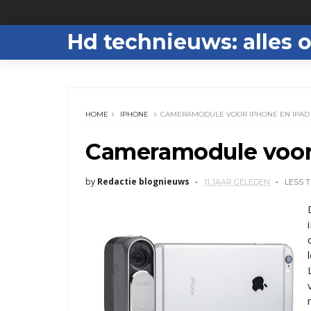
Hd technieuws: alles o
HOME
IPHONE
CAMERAMODULE VOOR IPHONE EN IPAD
Cameramodule voor
by
Redactie blognieuws
11 JAAR GELEDEN
LESS 