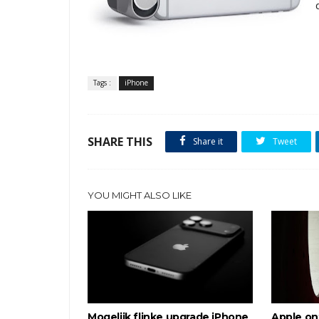
Tags :
iPhone
SHARE THIS
Share it
Tweet
YOU MIGHT ALSO LIKE
Mogelijk flinke upgrade iPhone
Apple on