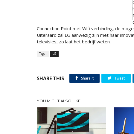
Connection Point met Wifi verbinding, de mogeli
Uiteraard zal LG aanwezig zijn met haar inno
televisies, zo laat het bedrijf weten.
Tags :
LG
SHARE THIS
Share it
Tweet
YOU MIGHT ALSO LIKE