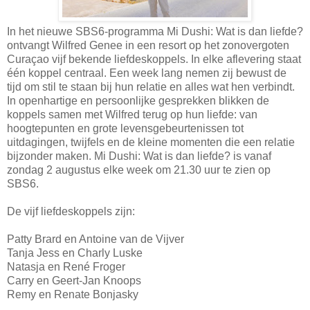
In het nieuwe SBS6-programma Mi Dushi: Wat is dan liefde?
ontvangt Wilfred Genee in een resort op het zonovergoten
Curaçao vijf bekende liefdeskoppels. In elke aflevering staat
één koppel centraal. Een week lang nemen zij bewust de
tijd om stil te staan bij hun relatie en alles wat hen verbindt.
In openhartige en persoonlijke gesprekken blikken de
koppels samen met Wilfred terug op hun liefde: van
hoogtepunten en grote levensgebeurtenissen tot
uitdagingen, twijfels en de kleine momenten die een relatie
bijzonder maken. Mi Dushi: Wat is dan liefde? is vanaf
zondag 2 augustus elke week om 21.30 uur te zien op
SBS6.
De vijf liefdeskoppels zijn:
Patty Brard en Antoine van de Vijver
Tanja Jess en Charly Luske
Natasja en René Froger
Carry en Geert-Jan Knoops
Remy en Renate Bonjasky