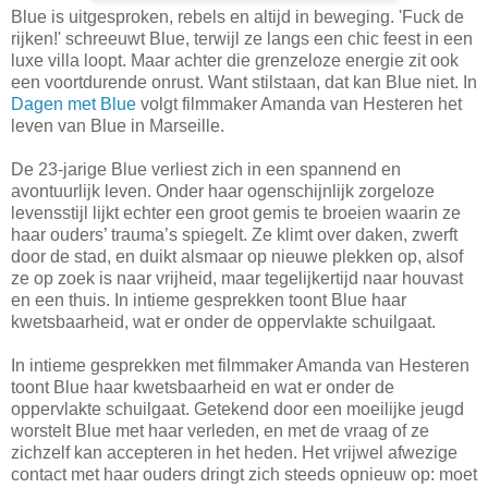
Blue is uitgesproken, rebels en altijd in beweging. 'Fuck de
rijken!' schreeuwt Blue, terwijl ze langs een chic feest in een
luxe villa loopt. Maar achter die grenzeloze energie zit ook
een voortdurende onrust. Want stilstaan, dat kan Blue niet. In
Dagen met Blue
volgt filmmaker Amanda van Hesteren het
leven van Blue in Marseille.
De 23-jarige Blue verliest zich in een spannend en
avontuurlijk leven. Onder haar ogenschijnlijk zorgeloze
levensstijl lijkt echter een groot gemis te broeien waarin ze
haar ouders’ trauma’s spiegelt. Ze klimt over daken, zwerft
door de stad, en duikt alsmaar op nieuwe plekken op, alsof
ze op zoek is naar vrijheid, maar tegelijkertijd naar houvast
en een thuis. In intieme gesprekken toont Blue haar
kwetsbaarheid, wat er onder de oppervlakte schuilgaat.
In intieme gesprekken met filmmaker Amanda van Hesteren
toont Blue haar kwetsbaarheid en wat er onder de
oppervlakte schuilgaat. Getekend door een moeilijke jeugd
worstelt Blue met haar verleden, en met de vraag of ze
zichzelf kan accepteren in het heden. Het vrijwel afwezige
contact met haar ouders dringt zich steeds opnieuw op: moet