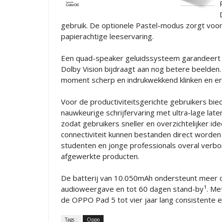
gebruik. De optionele Pastel-modus zorgt voor
papierachtige leeservaring.
Een quad-speaker geluidssysteem garandeert 
Dolby Vision bijdraagt aan nog betere beelden. 
moment scherp en indrukwekkend klinken en eru
Voor de productiviteitsgerichte gebruikers bi
nauwkeurige schrijfervaring met ultra-lage laten
zodat gebruikers sneller en overzichtelijker i
connectiviteit kunnen bestanden direct worde
studenten en jonge professionals overal verbon
afgewerkte producten.
De batterij van 10.050mAh ondersteunt meer d
audioweergave en tot 60 dagen stand-by¹. Met
de OPPO Pad 5 tot vier jaar lang consistente e
Tags :
Oppo