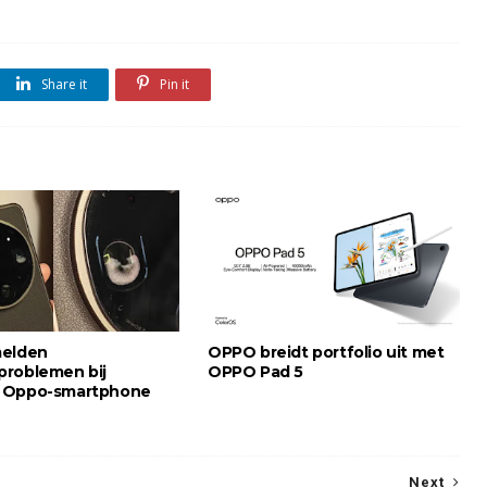
Share it
Pin it
melden
OPPO breidt portfolio uit met
roblemen bij
OPPO Pad 5
 Oppo-smartphone
Next