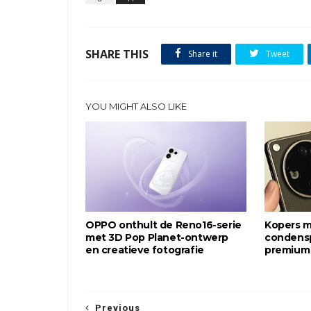
SHARE THIS
Share it
Tweet
YOU MIGHT ALSO LIKE
OPPO onthult de Reno16-serie
Kopers 
met 3D Pop Planet-ontwerp
condensp
en creatieve fotografie
premium
Previous