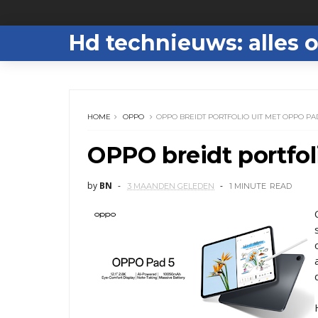
Hd technieuws: alles o
HOME
OPPO
OPPO BREIDT PORTFOLIO UIT MET OPPO PA
OPPO breidt portfol
by
BN
3 MAANDEN GELEDEN
1 MINUTE
READ