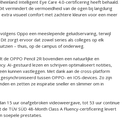
Rheinland Intelligent Eye Care 4.0-certificering heeft behaald.
Dit vermindert de vermoeidheid van de ogen bij langdurig
 extra visueel comfort met zachtere kleuren voor een meer
volgens Oppo een meeslepende geluidservaring, terwijl
Dit zorgt ervoor dat zowel series als colleges op elk
itzien – thuis, op de campus of onderweg.
edt de OPPO Pencil 2R bovendien een natuurlijke en
cy. AI-gestuurd lezen en schrijven optimaliseert notities,
deeën kunnen vastleggen. Met dank aan de cross-platform
n gesynchroniseerd tussen OPPO- en IOS-devices. Zo zijn
den en zetten ze inspiratie sneller en slimmer om in
an 15 uur onafgebroken videoweergave, tot 53 uur continue
 de TÜV SÜD 48-Month Class A Fluency-certificering levert
n soepele prestaties.