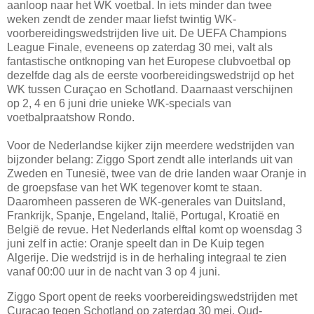
aanloop naar het WK voetbal. In iets minder dan twee
weken zendt de zender maar liefst twintig WK-
voorbereidingswedstrijden live uit. De UEFA Champions
League Finale, eveneens op zaterdag 30 mei, valt als
fantastische ontknoping van het Europese clubvoetbal op
dezelfde dag als de eerste voorbereidingswedstrijd op het
WK tussen Curaçao en Schotland. Daarnaast verschijnen
op 2, 4 en 6 juni drie unieke WK-specials van
voetbalpraatshow Rondo.
Voor de Nederlandse kijker zijn meerdere wedstrijden van
bijzonder belang: Ziggo Sport zendt alle interlands uit van
Zweden en Tunesië, twee van de drie landen waar Oranje in
de groepsfase van het WK tegenover komt te staan.
Daaromheen passeren de WK-generales van Duitsland,
Frankrijk, Spanje, Engeland, Italië, Portugal, Kroatië en
België de revue. Het Nederlands elftal komt op woensdag 3
juni zelf in actie: Oranje speelt dan in De Kuip tegen
Algerije. Die wedstrijd is in de herhaling integraal te zien
vanaf 00:00 uur in de nacht van 3 op 4 juni.
Ziggo Sport opent de reeks voorbereidingswedstrijden met
Curaçao tegen Schotland op zaterdag 30 mei. Oud-