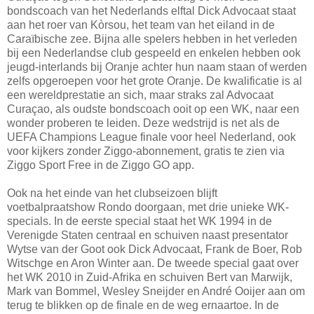
bondscoach van het Nederlands elftal Dick Advocaat staat
aan het roer van Kòrsou, het team van het eiland in de
Caraïbische zee. Bijna alle spelers hebben in het verleden
bij een Nederlandse club gespeeld en enkelen hebben ook
jeugd-interlands bij Oranje achter hun naam staan of werden
zelfs opgeroepen voor het grote Oranje. De kwalificatie is al
een wereldprestatie an sich, maar straks zal Advocaat
Curaçao, als oudste bondscoach ooit op een WK, naar een
wonder proberen te leiden. Deze wedstrijd is net als de
UEFA Champions League finale voor heel Nederland, ook
voor kijkers zonder Ziggo-abonnement, gratis te zien via
Ziggo Sport Free in de Ziggo GO app.
Ook na het einde van het clubseizoen blijft
voetbalpraatshow Rondo doorgaan, met drie unieke WK-
specials. In de eerste special staat het WK 1994 in de
Verenigde Staten centraal en schuiven naast presentator
Wytse van der Goot ook Dick Advocaat, Frank de Boer, Rob
Witschge en Aron Winter aan. De tweede special gaat over
het WK 2010 in Zuid-Afrika en schuiven Bert van Marwijk,
Mark van Bommel, Wesley Sneijder en André Ooijer aan om
terug te blikken op de finale en de weg ernaartoe. In de