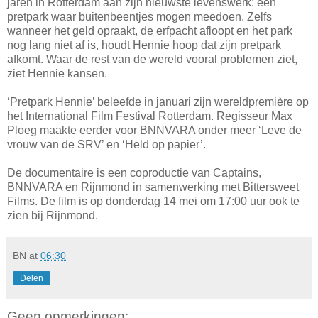
jaren in Rotterdam aan zijn nieuwste levenswerk: een
pretpark waar buitenbeentjes mogen meedoen. Zelfs
wanneer het geld opraakt, de erfpacht afloopt en het park
nog lang niet af is, houdt Hennie hoop dat zijn pretpark
afkomt. Waar de rest van de wereld vooral problemen ziet,
ziet Hennie kansen.
‘Pretpark Hennie’ beleefde in januari zijn wereldpremière op
het International Film Festival Rotterdam. Regisseur Max
Ploeg maakte eerder voor BNNVARA onder meer ‘Leve de
vrouw van de SRV’ en ‘Held op papier’.
De documentaire is een coproductie van Captains,
BNNVARA en Rijnmond in samenwerking met Bittersweet
Films. De film is op donderdag 14 mei om 17:00 uur ook te
zien bij Rijnmond.
BN
at
06:30
Delen
Geen opmerkingen: