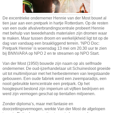
De excentrieke ondernemer Hennie van der Most bouwt al
tien jaar aan een pretpark in hartje Rotterdam. Op de resten
van een oude afvalverbrandingscentrale probeert Hennie
met behulp van tweedehands materialen zijn dromen waar
te maken. Maar tussen droom en werkelijkheid ligt tot op de
dag van vandaag een braakliggend terrein. ‘NPO Doc:
Pretpark Hennie’ is woensdag 13 mei om 20.30 uur te zien
bij BNNVARA op NPO 2 en te streamen op NPO Start.
Van der Most (1950) bouwde zijn naam op als selfmade
ondernemer. De oud-ijzerhandelaar uit Schuinesloot groeide
uit tot multimiljonair met het herbestemmen van leegstaande
gebouwen. Een oude fabriek werd een zwemparadijs, een
nooit gebruikte kerncentrale een pretpark. Op het
hoogtepunt bestond zijn imperium uit vijftien bedrijven en
werd zijn vermogen geschat op tientallen miljoenen.
Zonder diploma’s, maar met fantasie en
doorzettingsvermogen, werkte Van der Most de afgelopen