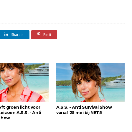
Share it
Pin it
ft groen licht voor
A.S.S. - Anti Survival Show
izoen A.S.S. - Anti
vanaf 25 mei bij NET5
 Show