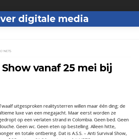
ver digitale media
IJ NET5
al Show vanaf 25 mei bij
Twaalf uitgesproken realitysterren willen maar één ding; de
ultieme luxe van een megajacht. Maar eerst worden ze
gedropt op een verlaten strand in Colombia. Geen bed. Geen
douche. Geen wc. Geen eten op bestelling. Alleen hitte,
honger en totale ontbering. Dat is A.S.S. – Anti Survival Show,