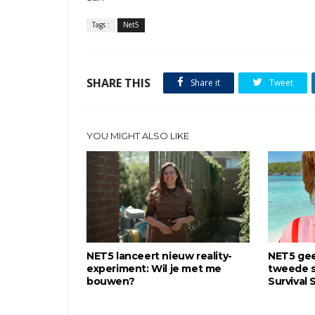
Tags :
Net5
SHARE THIS
Share it
Tweet
YOU MIGHT ALSO LIKE
NET5 lanceert nieuw reality-
NET5 gee
experiment: Wil je met me
tweede se
bouwen?
Survival