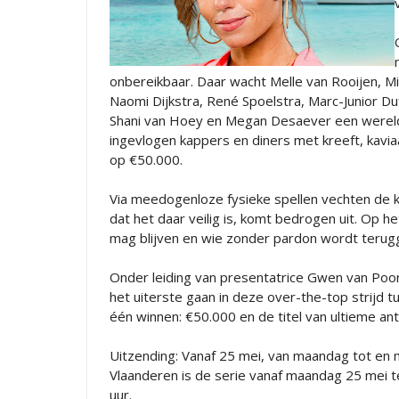
onbereikbaar. Daar wacht Melle van Rooijen, Mi
Naomi Dijkstra, René Spoelstra, Marc-Junior 
Shani van Hoey en Megan Desaever een wereld
ingevlogen kappers en diners met kreeft, kavia
op €50.000.
Via meedogenloze fysieke spellen vechten de ka
dat het daar veilig is, komt bedrogen uit. Op h
mag blijven en wie zonder pardon wordt terug
Onder leiding van presentatrice Gwen van Poo
het uiterste gaan in deze over-the-top strijd t
één winnen: €50.000 en de titel van ultieme anti
Uitzending: Vanaf 25 mei, van maandag tot en 
Vlaanderen is de serie vanaf maandag 25 mei te
uur.