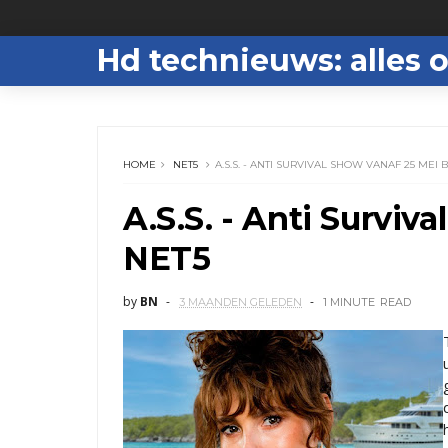
Hd technieuws: alles o
HOME
NET5
A.S.S. - ANTI SURVIVAL SHOW VANAF 25 MEI B
A.S.S. - Anti Surviv
NET5
by
BN
3 MAANDEN GELEDEN
1 MINUTE
READ