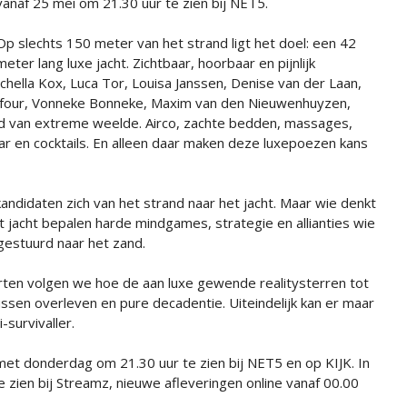
vanaf 25 mei om 21.30 uur te zien bij NET5.
Op slechts 150 meter van het strand ligt het doel: een 42
meter lang luxe jacht. Zichtbaar, hoorbaar en pijnlijk
chella Kox, Luca Tor, Louisa Janssen, Denise van der Laan,
Dufour, Vonneke Bonneke, Maxim van den Nieuwenhuyzen,
 van extreme weelde. Airco, zachte bedden, massages,
ar en cocktails. En alleen daar maken deze luxepoezen kans
ndidaten zich van het strand naar het jacht. Maar wie denkt
et jacht bepalen harde mindgames, strategie en allianties wie
gestuurd naar het zand.
rten volgen we hoe de aan luxe gewende realitysterren tot
ussen overleven en pure decadentie. Uiteindelijk kan er maar
-survivaller.
met donderdag om 21.30 uur te zien bij NET5 en op KIJK. In
 zien bij Streamz, nieuwe afleveringen online vanaf 00.00