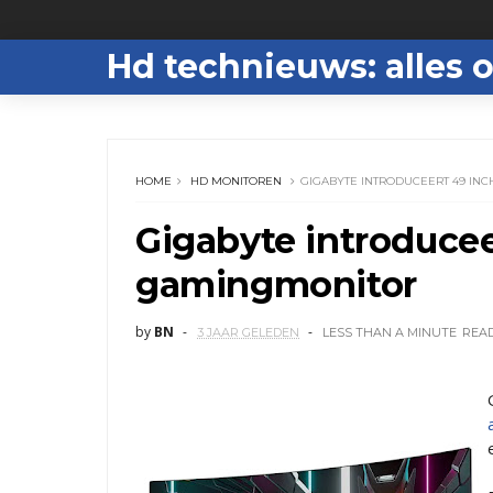
Hd technieuws: alles o
HOME
HD MONITOREN
GIGABYTE INTRODUCEERT 49 IN
Gigabyte introducee
gamingmonitor
by
BN
3 JAAR GELEDEN
LESS THAN A MINUTE
REA