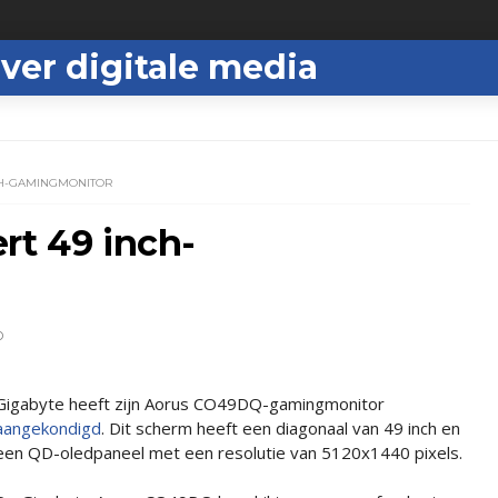
ver digitale media
CH-GAMINGMONITOR
rt 49 inch-
D
Gigabyte heeft zijn Aorus CO49DQ-gamingmonitor
aangekondigd
. Dit scherm heeft een diagonaal van 49 inch en
een QD-oledpaneel met een resolutie van 5120x1440 pixels.