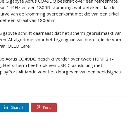
De Gigabyte Aorus CO49DQ beschikt over een refreshrate
van 144Hz en een 1800R-kromming, wat betekent dat de
curve van de kromming overeenkomt met die van een cirkel
met een straal van 1800mm.
Gigabyte schrijft daarnaast dat het scherm gebruikmaakt van
een 'AI-algoritme' voor het tegengaan van burn-in, in de vorm
van 'OLED Care'.
De Aorus CO49DQ beschikt verder over twee HDMI 2.1-
ng. Het scherm heeft ook een USB-C-aansluiting met
layPort Alt Mode voor het doorgeven van een beeldsignaal.
Share it
Pin it