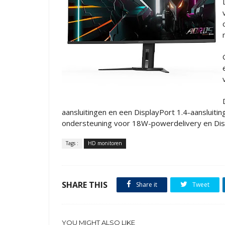
aansluitingen en een DisplayPort 1.4-aansluiti
ondersteuning voor 18W-powerdelivery en Disp
Tags :
HD monitoren
SHARE THIS
Share it
Tweet
YOU MIGHT ALSO LIKE