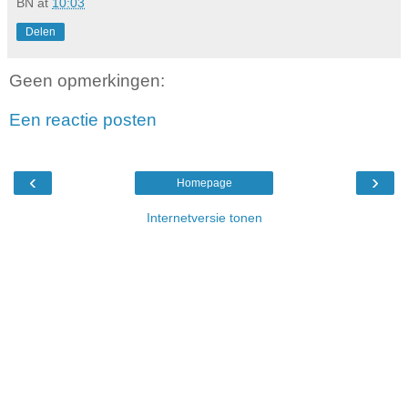
BN
at
10:03
Delen
Geen opmerkingen:
Een reactie posten
‹
›
Homepage
Internetversie tonen