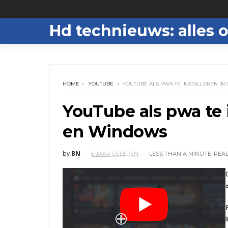
Hd technieuws: alles o
HOME
YOUTUBE
YOUTUBE ALS PWA TE INSTALLEREN I
YouTube als pwa te 
en Windows
by
BN
6 JAAR GELEDEN
LESS THAN A MINUTE
REA