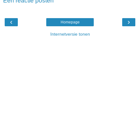
Een reactie posten
‹
›
Homepage
Internetversie tonen