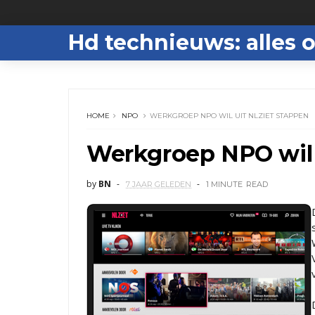
Hd technieuws: alles o
HOME
NPO
WERKGROEP NPO WIL UIT NLZIET STAPPEN
Werkgroep NPO wil 
by
BN
7 JAAR GELEDEN
1 MINUTE
READ