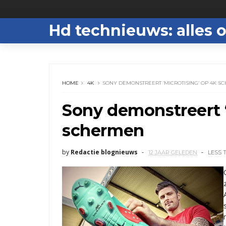
Hd technieuws: alles o
HOME
4K
SONY DEMONSTREERT ‘MICROTISING’ OP 4K 
Sony demonstreert ‘
schermen
by
Redactie blognieuws
12 JAAR GELEDEN
LESS 