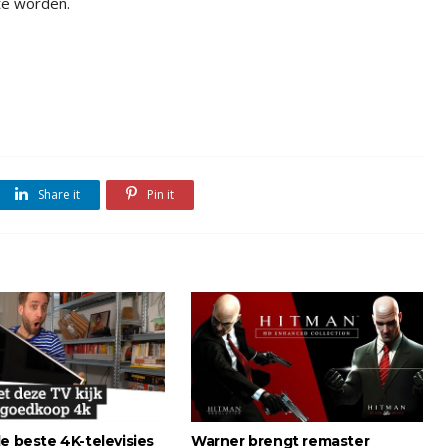
te worden.
Share it
Pin it
e beste 4K-televisies
Warner brengt remaster