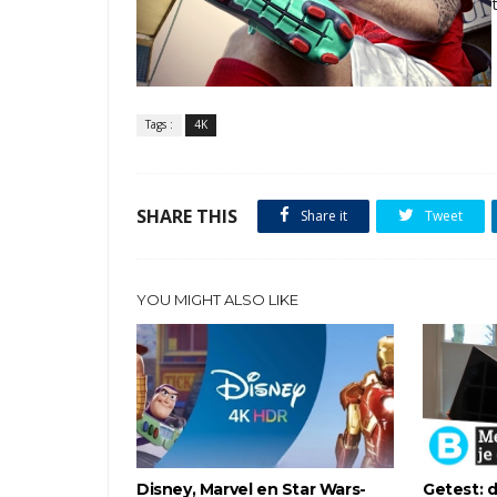
Tags :
4K
SHARE THIS
Share it
Tweet
YOU MIGHT ALSO LIKE
Disney, Marvel en Star Wars-
Getest: d