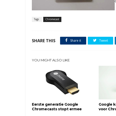
Tags :
Chromecast
SHARE THIS
Share it
Tweet
YOU MIGHT ALSO LIKE
Eerste generatie Google
Google k
Chromecasts stopt ermee
voor Ch