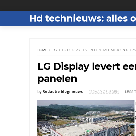
Hd technieuws: alles o
HOME
LG
LG DISPLAY LEVERT EEN HALF MILJOEN ULTR
LG Display levert ee
panelen
by
Redactie blognieuws
12 JAAR GELEDEN
LESS 