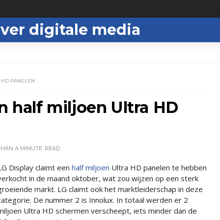
ver digitale media
A HD PANELEN
n half miljoen Ultra HD
THAN A MINUTE
READ
LG Display claimt een
half miljoen
Ultra HD panelen te hebben
verkocht in de maand oktober, wat zou wijzen op een sterk
groeiende markt. LG claimt ook het marktleiderschap in deze
categorie. De nummer 2 is Innolux. In totaal werden er 2
miljoen Ultra HD schermen verscheept, iets minder dan de