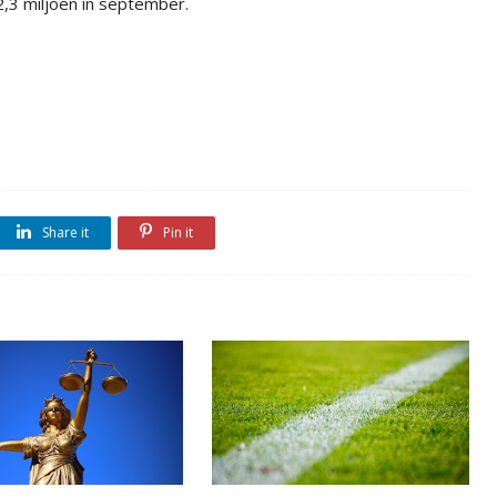
2,3 miljoen in september.
Share it
Pin it