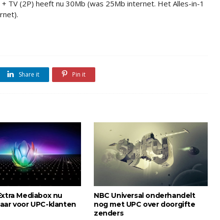
et + TV (2P) heeft nu 30Mb (was 25Mb internet. Het Alles-in-1
rnet).
Share it
Pin it
Extra Mediabox nu
NBC Universal onderhandelt
aar voor UPC-klanten
nog met UPC over doorgifte
zenders