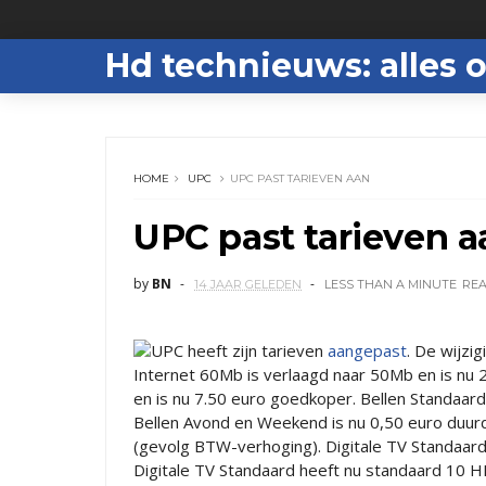
Hd technieuws: alles o
HOME
UPC
UPC PAST TARIEVEN AAN
UPC past tarieven a
by
BN
14 JAAR GELEDEN
LESS THAN A MINUTE
RE
UPC heeft zijn tarieven
aangepast
. De wijzi
Internet 60Mb is verlaagd naar 50Mb en is nu
en is nu 7.50 euro goedkoper. Bellen Standaard
Bellen Avond en Weekend is nu 0,50 euro duur
(gevolg BTW-verhoging). Digitale TV Standaard 
Digitale TV Standaard heeft nu standaard 10 HD