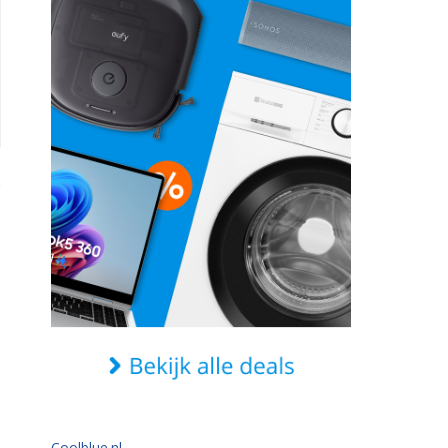
Coolblue.nl