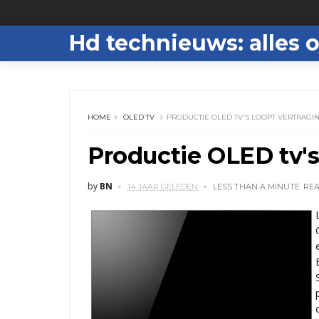
Hd technieuws: alles o
HOME
OLED TV
PRODUCTIE OLED TV'S LOOPT VERTRAGI
Productie OLED tv's
by
BN
14 JAAR GELEDEN
LESS THAN A MINUTE
RE