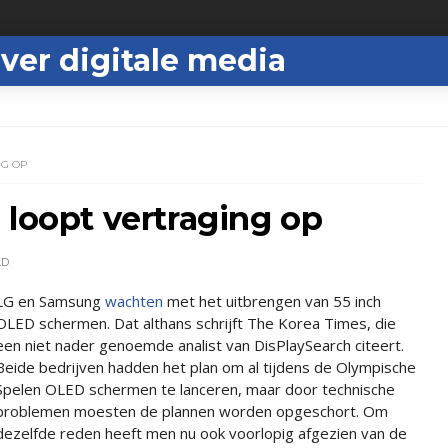
ver digitale media
NG OP
 loopt vertraging op
AD
LG en Samsung
wachten
met het uitbrengen van 55 inch
OLED schermen. Dat althans schrijft The Korea Times, die
een niet nader genoemde analist van DisPlaySearch citeert.
Beide bedrijven hadden het plan om al tijdens de Olympische
Spelen OLED schermen te lanceren, maar door technische
problemen moesten de plannen worden opgeschort. Om
dezelfde reden heeft men nu ook voorlopig afgezien van de