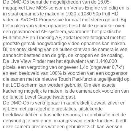
De DMC-G5 benut de mogelijkheden van de 16,05-
megapixel Live MOS-sensor en Venus Engine volledig en is
in staat opnames te maken in 1920 x 1080 50p Full HD
video in AVCHD Progressive formaat met stereo geluid. Bij
het maken van video-opnames beschikt de gebruiker over
een geavanceerd AF-systeem, waaronder het praktische
Full-time AF en Tracking AF, zodat iedere fotograaf met het
grootste gemak hoogwaardige video-opnames kan maken.
Bij de ontwikkeling van de buitenkant van de camera is veel
aandacht besteed aan de grip, de knoppen en de coating.
De Live View Finder met het equivalent van 1.440.000
pixels, een vergroting van ongeveer 1,4x (ongeveer 0,7x*)
en een beeldveld van 100% is voorzien van een oogsensor
die samen met de nieuwe Touch Pad-functie tegelijkertijd op
het LCD-scherm kan worden gebruikt. Om een exacte
kadrering mogelijk te maken, is de camera ook voorzien van
de functie Level Gauge (waterpas).
De DMC-G5 is verkrijgbaar in aantrekkelijk zwart, zilver en
wit. En met zijn algehele prestaties, uitstekende
beeldkwaliteit én ultrasnelle respons, in combinatie met de
eenvoudig te bedienen, maar geavanceerde functies, biedt
deze camera precies wat een gebruiker zich kan wensen.