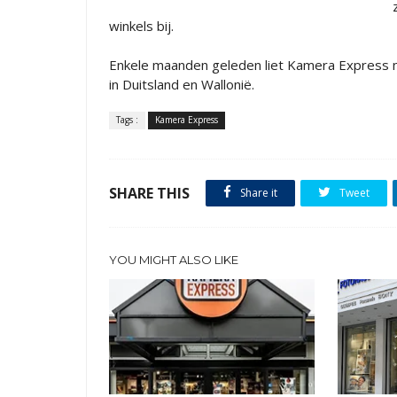
winkels bij.
Enkele maanden geleden liet Kamera Express n
in Duitsland en Wallonië.
Tags :
Kamera Express
SHARE THIS
Share it
Tweet
YOU MIGHT ALSO LIKE