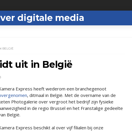
ver digitale media
N BELGIË
dt uit in België
D
Kamera Express heeft wederom een branchegenoot
overgenomen
, ditmaal in België. Met de overname van de
keten Photogalerie over vergroot het bedrijf zijn fysieke
aanwezigheid in de regio Brussel en het Franstalige gedeelte
van België.
Kamera Express beschikt al over vijf filialen bij onze