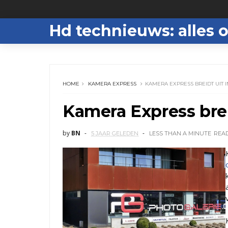
Hd technieuws: alles o
HOME
KAMERA EXPRESS
KAMERA EXPRESS BREIDT UIT I
Kamera Express brei
by
BN
5 JAAR GELEDEN
LESS THAN A MINUTE
REA